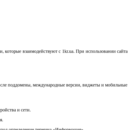
и, которые взаимодействуют с
1kr.ua
. При использовании сайта
числе поддомены, международные версии, виджеты и мобильные
ройства и сети.
я.
т под определение термина «Информация».