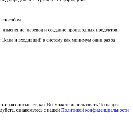
 способом.
, изменение, перевод и создание производных продуктов.
е
1kr.ua
и входивший в систему как минимум один раз за
 которая описывает, как
В
ы можете использовать
1kr.ua
для
уйста, ознакомьтесь с нашей
Политикой конфиденциальности