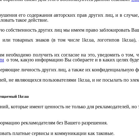
ушения его содержания авторских прав других лиц, и в случае,
овать такое действие.
ю собственность других лиц мы имеем право заблокировать Ваш а
в или товарных знаков (в том числе
1kr.ua
, логотипов
1kr.ua
),
ам необходимо получить их согласие на это, уведомить о том,
ти
о том, какую информацию Вы собираете и в каких целях будет
веряющие личность других лиц, а также их конфиденциальную
елей, не являющихся пользователями
1kr.ua
, и не посылать по эл
змещаемый
1kr.ua
ий, которые имеют ценность не только для рекламодателей, но 
формацию рекламодателям без Вашего разрешения.
ровать платные сервисы и коммуникации как таковые.