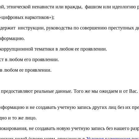
ой, этнической ненависти или вражды, фашизм или идеологию р
«
цифровых наркотиков»);
содержит инструкции, руководства по совершению преступных д
информацию
.
коррупционной тематики в любом ее проявлении.
т в любом его проявлении.
в любом ее проявлении.
предоставляют реальные данные. Того же мы ожидаем и от Вас.
ормацию и не создавать учетную запись других лиц без их пре
дно и то же лицо.
блокирования, не создавать новую учетную запись без нашего раз
ческих целей (кроме норм, описанных в
Условия размещения ре