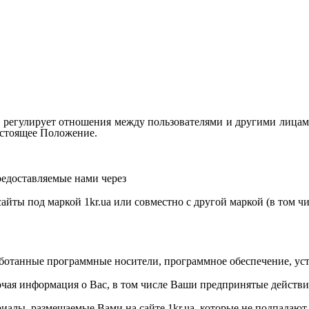
 регулирует отношения между пользователями и другими лицам
астоящее Положение.
редоставляемые нами через
сайты под маркой
1kr.ua
или совместно с другой маркой (в том 
ботанные программные носители, программное обеспечение, уст
чая информация о Вас, в том числе Ваши предпринятые действи
риалы, размещаемые Вами на сайте
1kr.ua
, которые не подпадаю