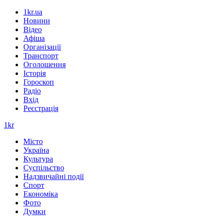
1kr.ua
Новини
Відео
Афіша
Організації
Транспорт
Оголошення
Історія
Гороскоп
Радіо
Вхід
Реєстрація
1kr
Місто
Україна
Культура
Суспільство
Надзвичайні події
Спорт
Економіка
Фото
Думки