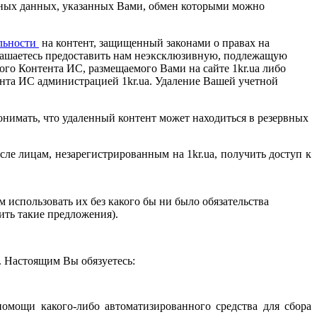
чных данных, указанных Вами, обмен которыми можно
льности
на контент, защищенный законами о правах на
лашаетесь предоставить нам неэксклюзивную, подлежащую
бого Контента ИС, размещаемого Вами на сайте
1kr.ua
либо
ента ИС
администрацией
1kr.ua
. Удаление Вашей учетной
онимать, что удаленный контент может находиться в резервных
числе лицам, незарегистрированным на
1kr.ua
, получить доступ к
 использовать их без какого бы ни было обязательства
ить такие предложения).
. Настоящим Вы обязуетесь:
омощи какого-либо автоматизированного средства для сбора