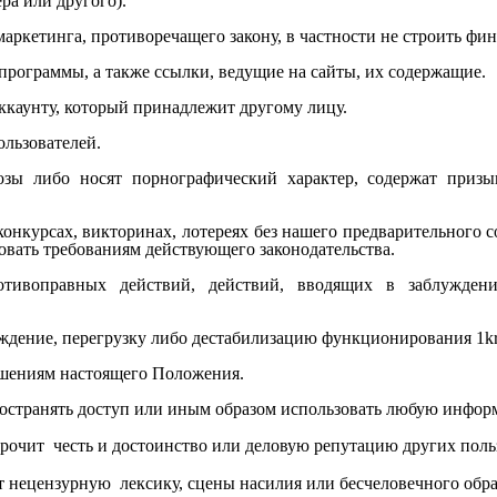
ра или другого).
маркетинга, противоречащего закону, в частности не строить ф
 программы, а также ссылки, ведущие на сайты, их содержащие.
аккаунту, который принадлежит другому лицу.
ользователей.
розы либо носят порнографический характер, содержат при
онкурсах, викторинах, лотереях без нашего предварительного с
довать требованиям действующего законодательства.
тивоправных действий, действий, вводящих в заблуждени
реждение, перегрузку либо дестабилизацию функционирования
1k
ушениям настоящего Положения.
спространять доступ или иным образом использовать любую инфор
порочит честь и достоинство или деловую репутацию других поль
ит нецензурную лексику, сцены насилия или бесчеловечного об