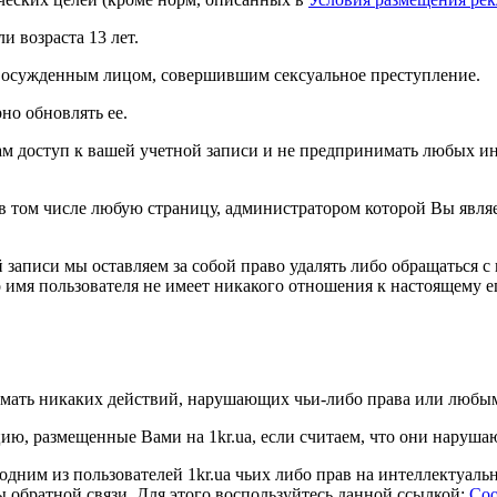
ли возраста 13 лет.
ь осужденным лицом, совершившим сексуальное преступление.
но обновлять ее.
цам доступ к вашей учетной записи и не предпринимать любых и
в том числе любую страницу, администратором которой Вы являе
 записи мы оставляем за собой право удалять либо обращаться с
о имя пользователя не имеет никакого отношения к настоящему е
нимать никаких действий, нарушающих чьи-либо права или любы
ацию, размещенные Вами на
1kr.ua
, если считаем, что они наруш
 одним из пользователей
1kr.ua
чьих либо прав на интеллектуаль
обратной связи. Для этого воспользуйтесь данной ссылкой:
Соо