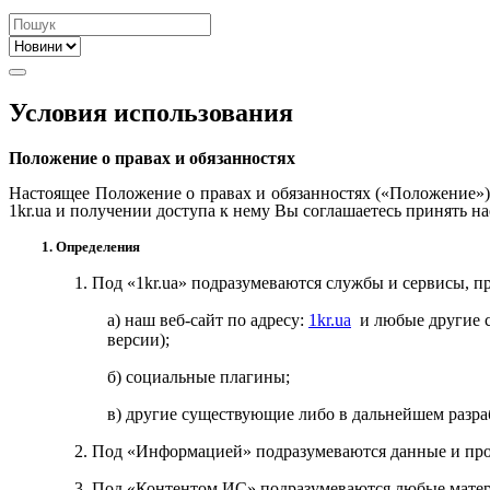
Условия использования
Положение о правах и обязанностях
Настоящее Положение о правах и обязанностях («Положение»)
1kr.ua
и получении доступа к нему Вы соглашаетесь принять н
1. Определения
1. Под «
1kr.ua
» подразумеваются службы и сервисы, п
а) наш веб-сайт по адресу:
1kr.ua
и любые другие 
версии);
б
) социальные плагины
;
в
) другие существующие либо в дальнейшем разра
2. Под «Информацией» подразумеваются данные и про
3. Под «Контентом ИС» подразумеваются любые мате