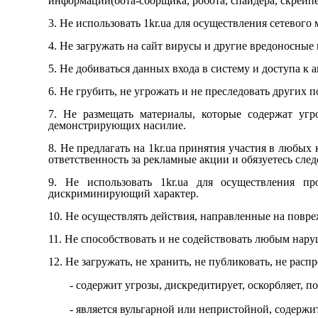
информации(бота-сборщика, робота, спайдера, скрейпе
3. Не использовать
1kr.ua
для осуществления сетевого 
4. Не загружать на сайт вирусы и другие вредоносные
5. Не добиваться данных входа в систему и доступа к 
6. Не грубить, не угрожать и не преследовать других п
7. Не размещать материалы, которые содержат уг
демонстрирующих насилие.
8. Не предлагать на
1kr.ua
принятия участия в любых к
ответственность за рекламные акции и обязуетесь сле
9. Не использовать
1kr.ua
для осуществления про
дискриминирующий характер.
10. Не осуществлять действия, направленные на пов
11. Не способствовать и не содействовать любым нар
12. Не загружать, не хранить, не публиковать, не ра
- содержит угрозы, дискредитирует, оскорбляет, 
- является вульгарной или непристойной, содерж